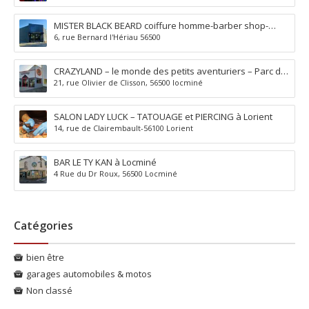
MISTER BLACK BEARD coiffure homme-barber shop-
6, rue Bernard l'Hériau 56500
tatouage-piercing à Locminé
CRAZYLAND – le monde des petits aventuriers – Parc de
21, rue Olivier de Clisson, 56500 locminé
jeux à Locminé
SALON LADY LUCK – TATOUAGE et PIERCING à Lorient
14, rue de Clairembault-56100 Lorient
BAR LE TY KAN à Locminé
4 Rue du Dr Roux, 56500 Locminé
Catégories
bien être
garages automobiles & motos
Non classé