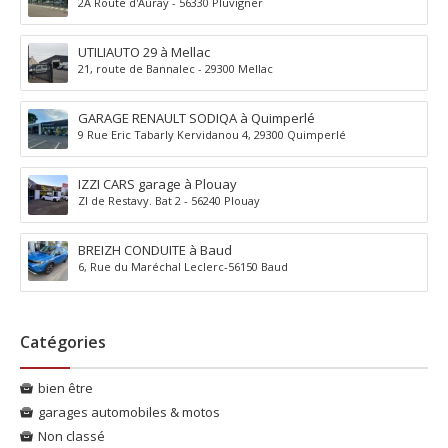
2A Route d'Auray - 56330 Pluvigner
UTILIAUTO 29 à Mellac
21, route de Bannalec - 29300 Mellac
GARAGE RENAULT SODIQA à Quimperlé
9 Rue Eric Tabarly Kervidanou 4, 29300 Quimperlé
IZZI CARS garage à Plouay
ZI de Restavy. Bat 2 - 56240 Plouay
BREIZH CONDUITE à Baud
6, Rue du Maréchal Leclerc-56150 Baud
Catégories
bien être
garages automobiles & motos
Non classé