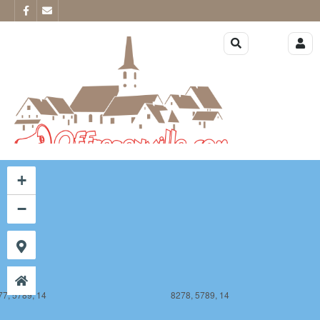
77, 5788, 14
8278, 5788, 14
+
−
77, 5789, 14
8278, 5789, 14