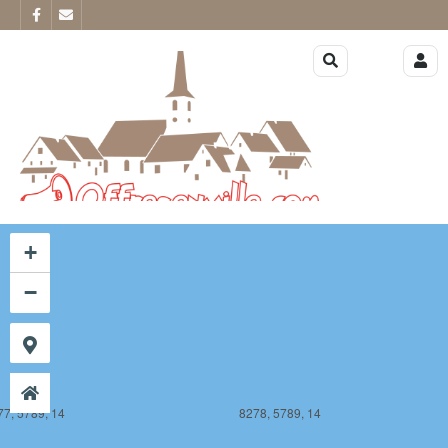
77, 5788, 14
8278, 5788, 14
+
−
77, 5789, 14
8278, 5789, 14