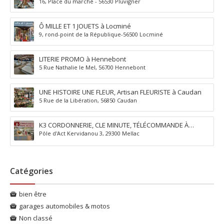
16, Place du marché - 56530 Pluvigner
Ô MILLE ET 1 JOUETS à Locminé
9, rond-point de la République-56500 Locminé
LITERIE PROMO à Hennebont
5 Rue Nathalie le Mel, 56700 Hennebont
UNE HISTOIRE UNE FLEUR, Artisan FLEURISTE à Caudan
5 Rue de la Libération, 56850 Caudan
K3 CORDONNERIE, CLE MINUTE, TÉLÉCOMMANDE À
Pôle d'Act Kervidanou 3, 29300 Mellac
QUIMPERLÉ
Catégories
bien être
garages automobiles & motos
Non classé