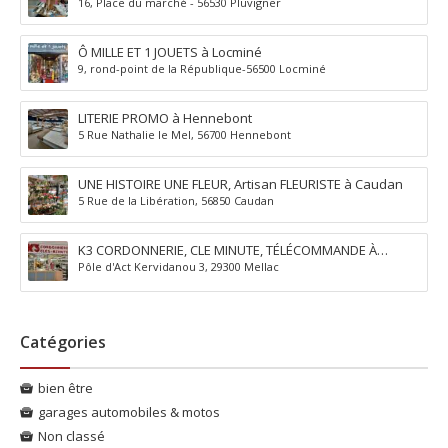
16, Place du marché - 56530 Pluvigner
Ô MILLE ET 1 JOUETS à Locminé
9, rond-point de la République-56500 Locminé
LITERIE PROMO à Hennebont
5 Rue Nathalie le Mel, 56700 Hennebont
UNE HISTOIRE UNE FLEUR, Artisan FLEURISTE à Caudan
5 Rue de la Libération, 56850 Caudan
K3 CORDONNERIE, CLE MINUTE, TÉLÉCOMMANDE À
Pôle d'Act Kervidanou 3, 29300 Mellac
QUIMPERLÉ
Catégories
bien être
garages automobiles & motos
Non classé