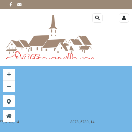
77, 5788, 14
8278, 5788, 14
+
−
77, 5789, 14
8278, 5789, 14