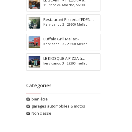
LE SCAMPI – PIZZERIA à
A
m
11 Place du Marché, 56330
Pluvigner
l
e
Pluvigner
p
n
e
t
Restaurant Pizzeria l’EDEN
s
a
Kervidanou 3 - 29300 Mellac
BOWL à Mellac
-
t
d
i
Buffalo Grill Mellac –
e
o
Kervidanou 3 - 29300 Mellac
Restaurant convivial à
-
n
Quimperlé
H
-
a
P
LE KIOSQUE A PIZZA à
u
r
kervidanou 3 - 29300 mellac
Quimperlé
t
o
e
d
-
u
P
c
Catégories
r
t
o
i
bien être
v
o
garages automobiles & motos
e
n
n
l
Non classé
c
o
e
c
a