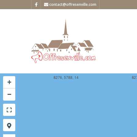
contact@offresenville.com
4
8276, 5788, 14
82
+
−