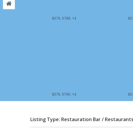
4
8276, 5789, 14
82
4
8276, 5790, 14
82
Listing Type: Restauration Bar / Restaurant