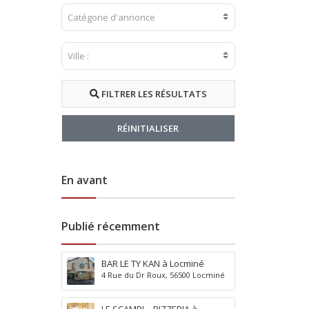
Catégorie d'annonce
A
g
e
Ville :
2
n
9
c
3
e
FILTRER LES RÉSULTATS
5
s
0
i
A
m
RÉINITIALISER
i
m
n
o
A
b
En avant
i
i
s
l
n
i
e
è
Publié récemment
A
r
l
e
l
s
BAR LE TY KAN à Locminé
i
A
4 Rue du Dr Roux, 56500 Locminé
e
l
r
i