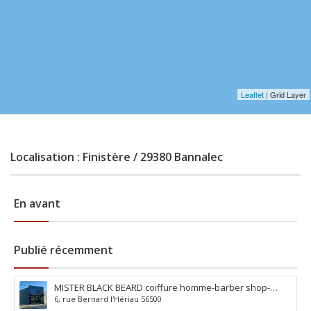
Leaflet
| Grid Layer
Localisation : Finistère / 29380 Bannalec
En avant
Publié récemment
MISTER BLACK BEARD coiffure homme-barber shop-
6, rue Bernard l'Hériau 56500
tatouage-piercing à Locminé