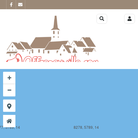
77, 5788, 14
8278, 5788, 14
+
−
77, 5789, 14
8278, 5789, 14