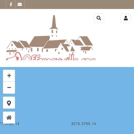
77, 5788, 14
8278, 5788, 14
+
−
77, 5789, 14
8278, 5789, 14