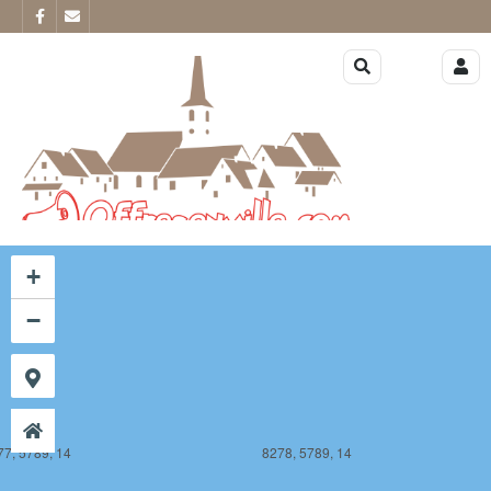
77, 5788, 14
8278, 5788, 14
+
−
77, 5789, 14
8278, 5789, 14