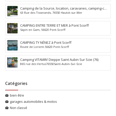
Camping de la Source, location, caravanes, camping-car,
63 Rue des Tisserands, 76550 Hautot-sur-Mer
Camping à Hautôt sur Mer (76)
CAMPING ENTRE TERRE ET MER à Pont Scorff
Sapin en Gam, 56620 Pont-Scorff
CAMPING TY NÉNEZ à Pont Scorff
Route de Lorient-56620 Pont-Scorff
Camping VITAMIN’ Dieppe Saint Aubin Sur Scie (76)
865 rue des Vertus76550Saint-Aubin-Sur-Scie
Catégories
bien être
garages automobiles & motos
Non classé