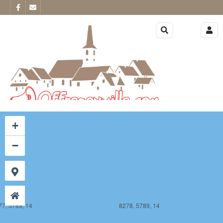
77, 5788, 14
8278, 5788, 14
+
−
77, 5789, 14
8278, 5789, 14