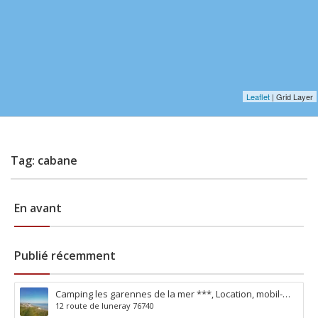
Leaflet
| Grid Layer
Tag: cabane
En avant
Publié récemment
Camping les garennes de la mer ***, Location, mobil-
12 route de luneray 76740
hommes, Tentes, Veules les Roses, Dieppe, Luneray