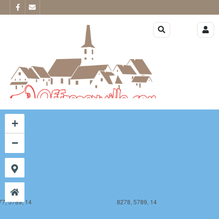
77, 5788, 14
8278, 5788, 14
+
−
77, 5789, 14
8278, 5789, 14