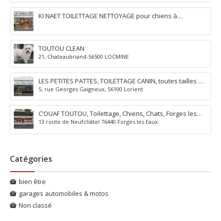
KI NAET TOILETTAGE NETTOYAGE pour chiens à
Quimperlé
TOUTOU CLEAN
21, Chateaubriand-56500 LOCMINE
LES PETITES PATTES, TOILETTAGE CANIN, toutes tailles de
5, rue Georges Gaigneux, 56100 Lorient
chiens à Lorient
C’OUAF TOUTOU, Toilettage, Chiens, Chats, Forges les
13 route de Neufchâtel 76440 Forges les Eaux
Eaux
Catégories
bien être
garages automobiles & motos
Non classé