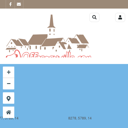
77, 5788, 14
8278, 5788, 14
+
−
77, 5789, 14
8278, 5789, 14