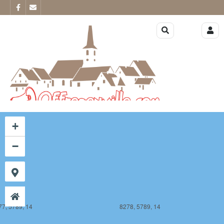
77, 5788, 14
8278, 5788, 14
+
−
77, 5789, 14
8278, 5789, 14