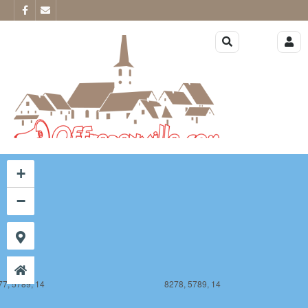
77, 5788, 14
8278, 5788, 14
+
−
77, 5789, 14
8278, 5789, 14