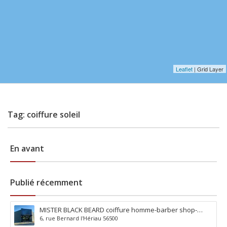
Leaflet
| Grid Layer
Tag: coiffure soleil
En avant
Publié récemment
MISTER BLACK BEARD coiffure homme-barber shop-
6, rue Bernard l'Hériau 56500
tatouage-piercing à Locminé