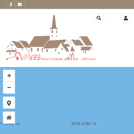
77, 5788, 14
8278, 5788, 14
+
−
77, 5789, 14
8278, 5789, 14