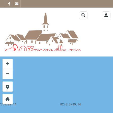
77, 5788, 14
8278, 5788, 14
+
−
77, 5789, 14
8278, 5789, 14