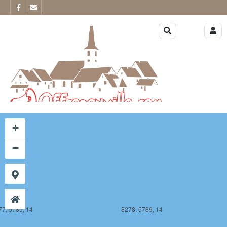
77, 5788, 14
8278, 5788, 14
+
−
77, 5789, 14
8278, 5789, 14