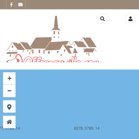
77, 5788, 14
8278, 5788, 14
+
−
77, 5789, 14
8278, 5789, 14