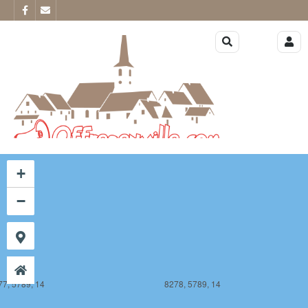
77, 5788, 14
8278, 5788, 14
+
−
77, 5789, 14
8278, 5789, 14