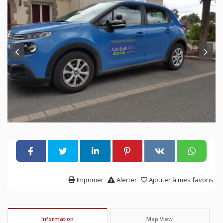
Imprimer
Alerter
Ajouter à mes favoris
Information
Map View