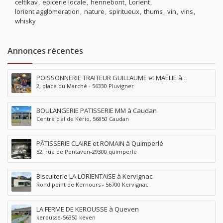
celtikav
epicerie locale
hennebont
Lorient
lorient agglomeration
nature
spiritueux
thums
vin
vins
whisky
Annonces récentes
POISSONNERIE TRAITEUR GUILLAUME et MAËLIE à
2, place du Marché - 56330 Pluvigner
Pluvigner
BOULANGERIE PATISSERIE MM à Caudan
Centre cial de Kério, 56850 Caudan
PÂTISSERIE CLAIRE et ROMAIN à Quimperlé
52, rue de Pontaven-29300 quimperle
Biscuiterie LA LORIENTAISE à Kervignac
Rond point de Kernours - 56700 Kervignac
LA FERME DE KEROUSSE à Queven
kerousse-56350 keven