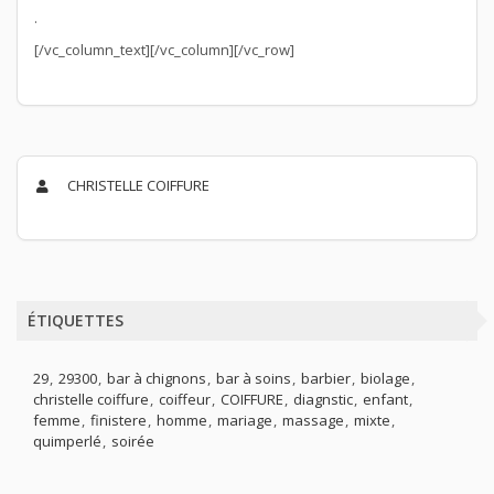
.
[/vc_column_text][/vc_column][/vc_row]
CHRISTELLE COIFFURE
ÉTIQUETTES
29
29300
bar à chignons
bar à soins
barbier
biolage
christelle coiffure
coiffeur
COIFFURE
diagnstic
enfant
femme
finistere
homme
mariage
massage
mixte
quimperlé
soirée