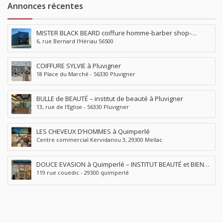
Annonces récentes
MISTER BLACK BEARD coiffure homme-barber shop-
6, rue Bernard l'Hériau 56500
tatouage-piercing à Locminé
COIFFURE SYLVIE à Pluvigner
18 Place du Marché - 56330 Pluvigner
BULLE de BEAUTÉ – institut de beauté à Pluvigner
13, rue de l'Eglise - 56330 Pluvigner
LES CHEVEUX D’HOMMES à Quimperlé
Centre commercial Kervidanou 3, 29300 Mellac
DOUCE EVASION à Quimperlé – INSTITUT BEAUTÉ et BIEN
119 rue couedic - 29300 quimperlé
ÊTRE