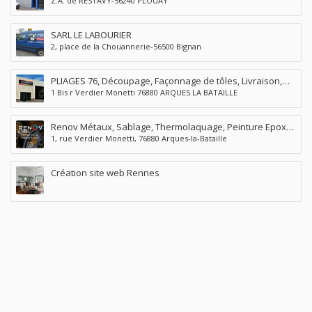
Z.A. de RESTAVY-56240 PLOUAY
à Plouay
SARL LE LABOURIER
2, place de la Chouannerie-56500 Bignan
PLIAGES 76, Découpage, Façonnage de tôles, Livraison,
1 Bis r Verdier Monetti 76880 ARQUES LA BATAILLE
Arques La Batailles, 76
Renov Métaux, Sablage, Thermolaquage, Peinture Epoxy,
1, rue Verdier Monetti, 76880 Arques-la-Bataille
Arques la Bataille, Seine Maritime
Création site web Rennes