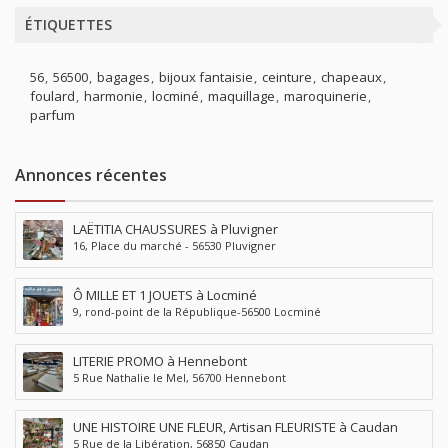
ÉTIQUETTES
56
56500
bagages
bijoux fantaisie
ceinture
chapeaux
foulard
harmonie
locminé
maquillage
maroquinerie
parfum
Annonces récentes
LAËTITIA CHAUSSURES à Pluvigner
16, Place du marché - 56530 Pluvigner
Ô MILLE ET 1 JOUETS à Locminé
9, rond-point de la République-56500 Locminé
LITERIE PROMO à Hennebont
5 Rue Nathalie le Mel, 56700 Hennebont
UNE HISTOIRE UNE FLEUR, Artisan FLEURISTE à Caudan
5 Rue de la Libération, 56850 Caudan