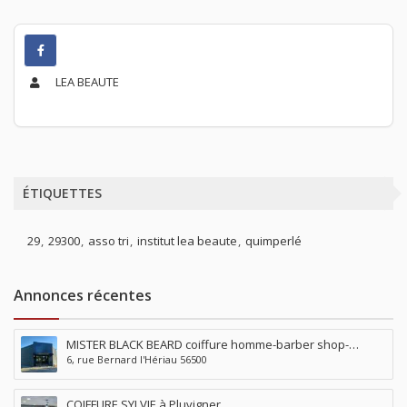
LEA BEAUTE
ÉTIQUETTES
29
29300
asso tri
institut lea beaute
quimperlé
Annonces récentes
MISTER BLACK BEARD coiffure homme-barber shop-
6, rue Bernard l'Hériau 56500
tatouage-piercing à Locminé
COIFFURE SYLVIE à Pluvigner