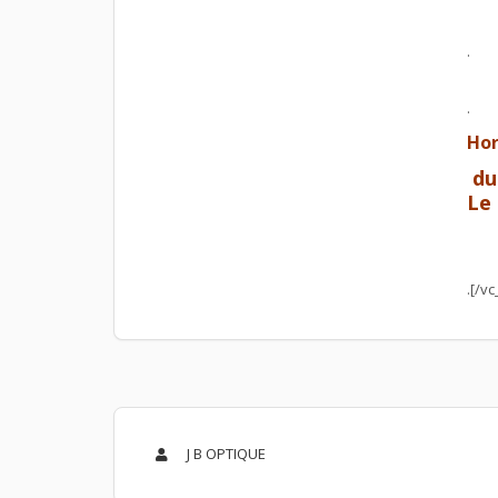
.
.
Hor
du 
Le 
.[/v
J B OPTIQUE