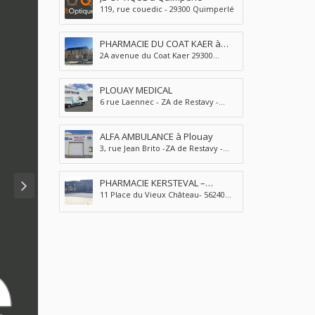
119, rue couedic - 29300 Quimperlé
PHARMACIE DU COAT KAER à
2A avenue du Coat Kaer 29300
Quimperlé
QUIMPERLE
PLOUAY MEDICAL
6 rue Laennec - ZA de Restavy -
56240 PLOUAY
ALFA AMBULANCE à Plouay
3, rue Jean Brito -ZA de Restavy -
56240 Plouay
PHARMACIE KERSTEVAL –
11 Place du Vieux Château- 56240
PLOUAY
Plouay