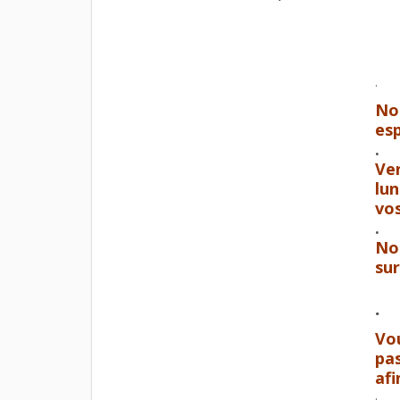
.
Not
es
.
Ven
lun
vos
.
Nou
su
.
Vou
pas
afi
.