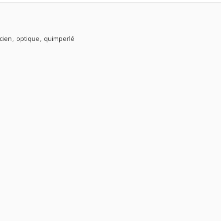
cien
optique
quimperlé