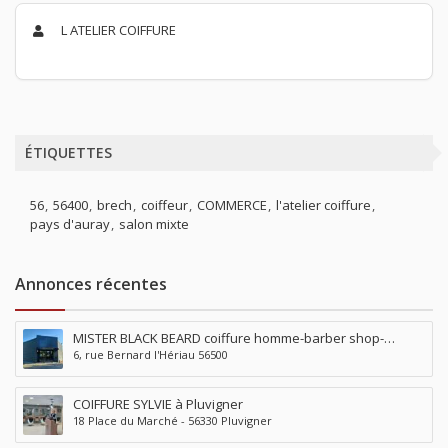
L ATELIER COIFFURE
ÉTIQUETTES
56
56400
brech
coiffeur
COMMERCE
l'atelier coiffure
pays d'auray
salon mixte
Annonces récentes
MISTER BLACK BEARD coiffure homme-barber shop-
6, rue Bernard l'Hériau 56500
tatouage-piercing à Locminé
COIFFURE SYLVIE à Pluvigner
18 Place du Marché - 56330 Pluvigner