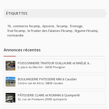
ÉTIQUETTES
76
commerce fecamp
épicerie
fecamp
fromage
fruit fecamp
le Fruitier des Falaises Fécamp
légume Fécamp
normandie
Annonces récentes
POISSONNERIE TRAITEUR GUILLAUME et MAËLIE à
2, place du Marché - 56330 Pluvigner
Pluvigner
BOULANGERIE PATISSERIE MM à Caudan
Centre cial de Kério, 56850 Caudan
PÂTISSERIE CLAIRE et ROMAIN à Quimperlé
52, rue de Pontaven-29300 quimperle