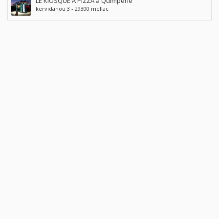
LE KIOSQUE A PIZZA à Quimperlé
kervidanou 3 - 29300 mellac
© Copyright 2017 - 2023
Offresenville
- Tous droits réservés.
Réalisation :
PIXELAB