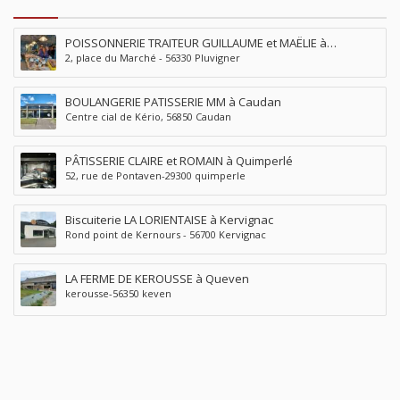
POISSONNERIE TRAITEUR GUILLAUME et MAËLIE à
2, place du Marché - 56330 Pluvigner
Pluvigner
BOULANGERIE PATISSERIE MM à Caudan
Centre cial de Kério, 56850 Caudan
PÂTISSERIE CLAIRE et ROMAIN à Quimperlé
52, rue de Pontaven-29300 quimperle
Biscuiterie LA LORIENTAISE à Kervignac
Rond point de Kernours - 56700 Kervignac
LA FERME DE KEROUSSE à Queven
kerousse-56350 keven