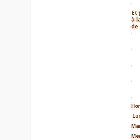
.
Et 
à l
de
.
.
.
.
.
Hor
Lun
Mar
Mer