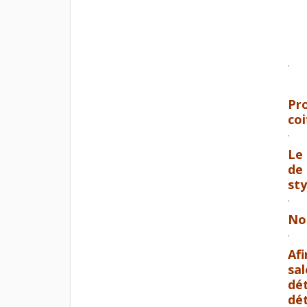
.
Pr
coi
.
Le
de 
sty
.
No
.
Afi
sal
dé
dé