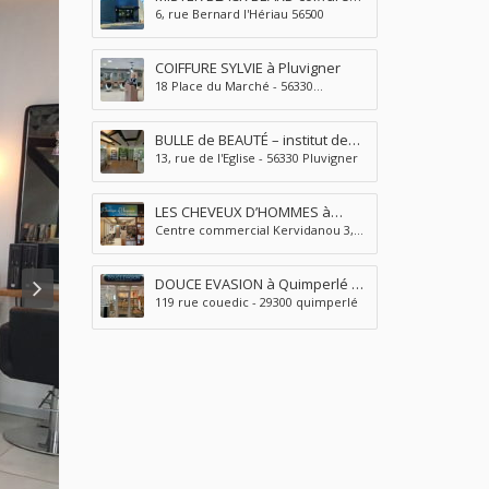
6, rue Bernard l'Hériau 56500
homme-barber shop-tatouage-
piercing à Locminé
COIFFURE SYLVIE à Pluvigner
18 Place du Marché - 56330
Pluvigner
BULLE de BEAUTÉ – institut de
13, rue de l'Eglise - 56330 Pluvigner
beauté à Pluvigner
LES CHEVEUX D’HOMMES à
Centre commercial Kervidanou 3,
Quimperlé
29300 Mellac
DOUCE EVASION à Quimperlé –
119 rue couedic - 29300 quimperlé
INSTITUT BEAUTÉ et BIEN ÊTRE