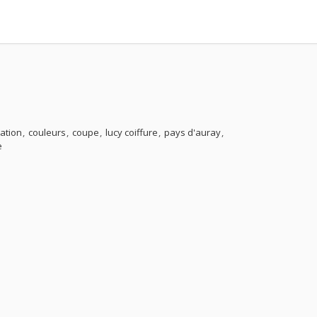
ration
couleurs
coupe
lucy coiffure
pays d'auray
e