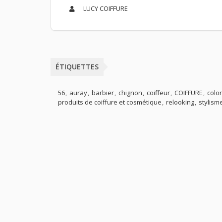
LUCY COIFFURE
ÉTIQUETTES
56
auray
barbier
chignon
coiffeur
COIFFURE
colo
produits de coiffure et cosmétique
relooking
stylism