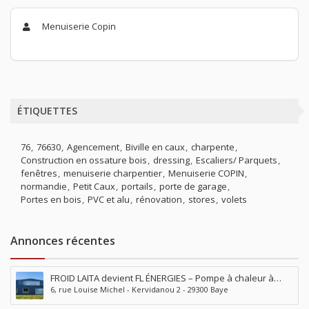
Menuiserie Copin
ÉTIQUETTES
76
76630
Agencement
Biville en caux
charpente
Construction en ossature bois
dressing
Escaliers/ Parquets
fenêtres
menuiserie charpentier
Menuiserie COPIN
normandie
Petit Caux
portails
porte de garage
Portes en bois
PVC et alu
rénovation
stores
volets
Annonces récentes
FROID LAITA devient FL ÉNERGIES – Pompe à chaleur à
6, rue Louise Michel - Kervidanou 2 - 29300 Baye
Baye