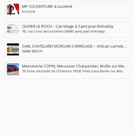
MP COUVERTURE à Locminé
locminé
OLIVIER LE ROCH – Carrelage à Saint Jean Brévelay
18, rue croix des victimes-56660 saint jean brévelay
SARL CHATELARD MORGAN CARRELAGE – Artisan carreleur
56400 BRECH
à Brec’h Auray
Menuiserie COPIN, Menuisier Charpentier, Biville sur Mer,
19 Zone d'activité de l'Oratoire 76330 Petit-Caux Biville sur Mer
Petit-Caux (76)