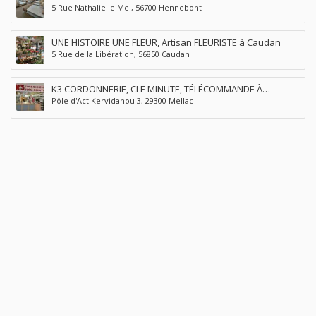
5 Rue Nathalie le Mel, 56700 Hennebont
UNE HISTOIRE UNE FLEUR, Artisan FLEURISTE à Caudan
5 Rue de la Libération, 56850 Caudan
K3 CORDONNERIE, CLE MINUTE, TÉLÉCOMMANDE À
Pôle d'Act Kervidanou 3, 29300 Mellac
QUIMPERLÉ