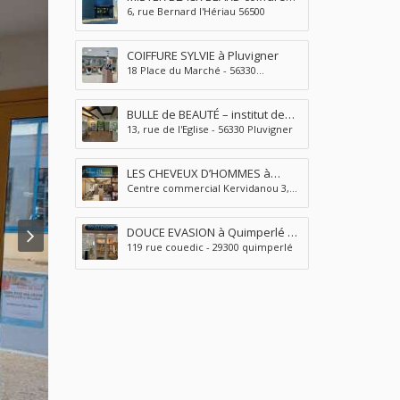
6, rue Bernard l'Hériau 56500
homme-barber shop-tatouage-
piercing à Locminé
COIFFURE SYLVIE à Pluvigner
18 Place du Marché - 56330
Pluvigner
BULLE de BEAUTÉ – institut de
13, rue de l'Eglise - 56330 Pluvigner
beauté à Pluvigner
LES CHEVEUX D’HOMMES à
Centre commercial Kervidanou 3,
Quimperlé
29300 Mellac
DOUCE EVASION à Quimperlé –
119 rue couedic - 29300 quimperlé
INSTITUT BEAUTÉ et BIEN ÊTRE