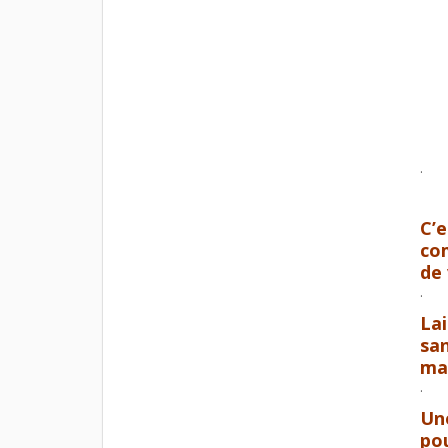
.
C’e
com
de 
.
Lai
sa
ma
.
Une
pou