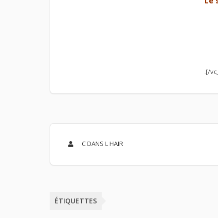
Le 
.[/v
C DANS L HAIR
ÉTIQUETTES