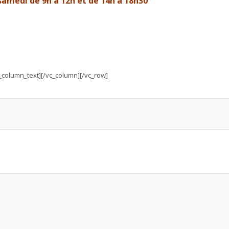
samedi de 9h à 12h et de 14h à 18h30
c_column_text][/vc_column][/vc_row]