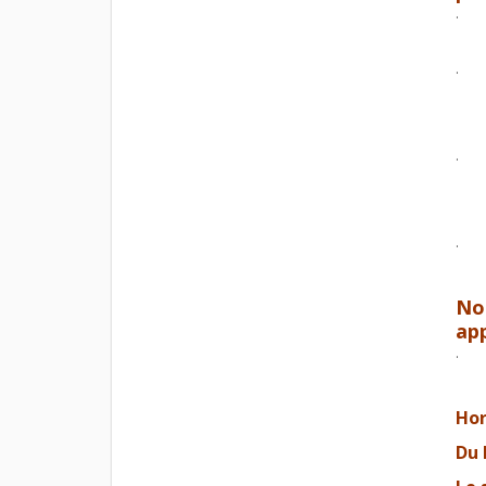
.
.
.
.
No
ap
.
Hor
Du 