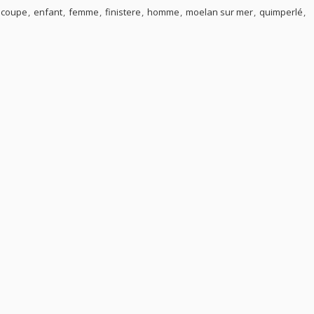
coupe
enfant
femme
finistere
homme
moelan sur mer
quimperlé
és.
PROMOTIONS
MAR