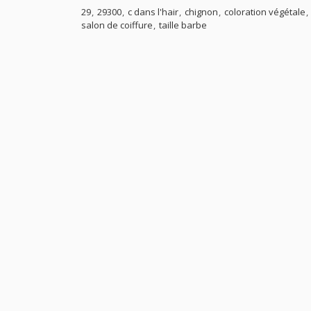
29
29300
c dans l'hair
chignon
coloration végétale
salon de coiffure
taille barbe
© Copyright 2017 - 2023
Offresenville
- Tous droits réserv
Réalisation :
PIXELAB