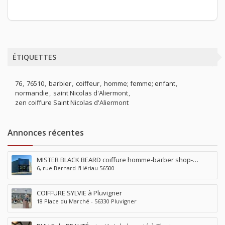
ÉTIQUETTES
76
76510
barbier
coiffeur
homme; femme; enfant
normandie
saint Nicolas d'Aliermont
zen coiffure Saint Nicolas d'Aliermont
Annonces récentes
MISTER BLACK BEARD coiffure homme-barber shop-
6, rue Bernard l'Hériau 56500
tatouage-piercing à Locminé
COIFFURE SYLVIE à Pluvigner
18 Place du Marché - 56330 Pluvigner