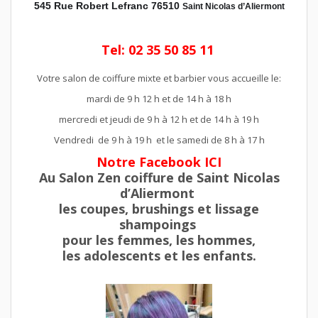
545 Rue Robert Lefranc 76510
Saint Nicolas d’Aliermont
Tel: 02 35 50 85 11
Votre salon de coiffure mixte et barbier vous accueille le:
mardi de 9 h 12 h et de 14 h à 18 h
mercredi et jeudi de 9 h à 12 h et de 14 h à 19 h
Vendredi de 9 h à 19 h et le samedi de 8 h à 17 h
Notre Facebook ICI
Au Salon Zen coiffure
de
Saint Nicolas
d’Aliermont
les
coupes
,
brushings
et
lissage
shampoings
pour les
femmes
, les
hommes
,
les
adolescents
et les
enfants
.