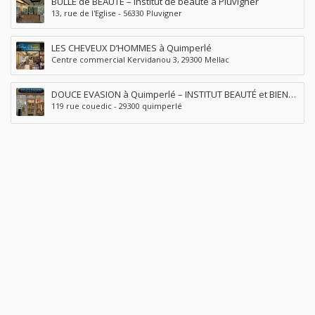
BULLE de BEAUTÉ – institut de beauté à Pluvigner
13, rue de l'Eglise - 56330 Pluvigner
LES CHEVEUX D’HOMMES à Quimperlé
Centre commercial Kervidanou 3, 29300 Mellac
DOUCE EVASION à Quimperlé – INSTITUT BEAUTÉ et BIEN
119 rue couedic - 29300 quimperlé
ÊTRE