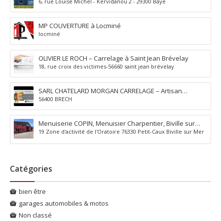
6, rue Louise Michel - Kervidanou 2 - 29300 Baye
Baye
MP COUVERTURE à Locminé
locminé
OLIVIER LE ROCH – Carrelage à Saint Jean Brévelay
18, rue croix des victimes-56660 saint jean brévelay
SARL CHATELARD MORGAN CARRELAGE – Artisan
56400 BRECH
carreleur à Brec’h Auray
Menuiserie COPIN, Menuisier Charpentier, Biville sur
19 Zone d'activité de l'Oratoire 76330 Petit-Caux Biville sur Mer
Mer, Petit-Caux (76)
Catégories
bien être
garages automobiles & motos
Non classé