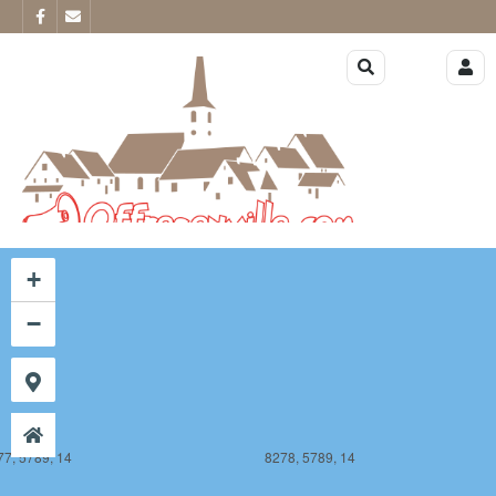
77, 5788, 14
8278, 5788, 14
+
−
77, 5789, 14
8278, 5789, 14