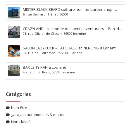
MISTER BLACK BEARD coiffure homme-barber shop-
6, rue Bernard l'Hériau 56500
tatouage-piercing à Locminé
CRAZYLAND – le monde des petits aventuriers – Parc de
21, rue Olivier de Clisson, 56500 locminé
jeux à Locminé
SALON LADY LUCK – TATOUAGE et PIERCING à Lorient
14, rue de Clairembault-56100 Lorient
BAR LE TY KAN à Locminé
4 Rue du Dr Roux, 56500 Locminé
Catégories
bien être
garages automobiles & motos
Non classé