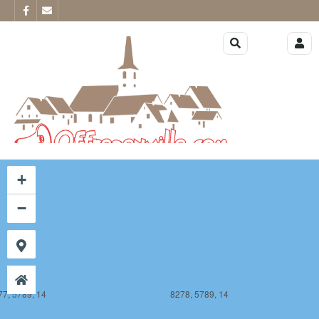
77, 5788, 14
8278, 5788, 14
+
−
77, 5789, 14
8278, 5789, 14