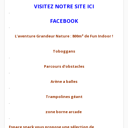
VISITEZ NOTRE SITE ICI
.
FACEBOOK
.
L’aventure Grandeur Nature : 800m² de Fun Indoor !
Toboggans
.
Parcours d’obstacles
.
Arène a balles
.
Trampolines géant
.
zone borne arcade
.
Espace snack vous propose une sélection de