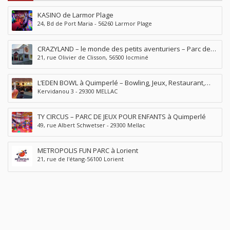
KASINO de Larmor Plage
24, Bd de Port Maria - 56260 Larmor Plage
CRAZYLAND – le monde des petits aventuriers – Parc de
21, rue Olivier de Clisson, 56500 locminé
jeux à Locminé
L’EDEN BOWL à Quimperlé – Bowling, Jeux, Restaurant,
Kervidanou 3 - 29300 MELLAC
Bar, Pizzéria, Soirées musicales
TY CIRCUS – PARC DE JEUX POUR ENFANTS à Quimperlé
49, rue Albert Schwetser - 29300 Mellac
METROPOLIS FUN PARC à Lorient
21, rue de l'étang-56100 Lorient