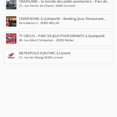
CRAZYLAND – le monde des petits aventuriers – Parc de
21, rue Olivier de Clisson, 56500 locminé
jeux à Locminé
L’EDEN BOWL à Quimperlé – Bowling, Jeux, Restaurant,
Kervidanou 3 - 29300 MELLAC
Bar, Pizzéria, Soirées musicales
TY CIRCUS – PARC DE JEUX POUR ENFANTS à Quimperlé
49, rue Albert Schwetser - 29300 Mellac
METROPOLIS FUN PARC à Lorient
21, rue de l'étang-56100 Lorient