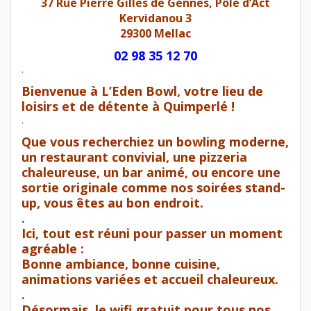
37 Rue Pierre Gilles de Gennes, Pôle d’Act
Kervidanou 3
29300 Mellac
02 98 35 12 70
.
Bienvenue à L’Eden Bowl, votre lieu de
loisirs et de détente à Quimperlé !
.
Que vous recherchiez un
bowling moderne,
un restaurant convivial, une pizzeria
chaleureuse, un bar animé, ou encore une
sortie originale comme nos soirées stand-
up, vous êtes au bon endroit.
.
Ici, tout est réuni pour passer un moment
agréable :
Bonne ambiance, bonne cuisine,
animations
variées et accueil chaleureux.
.
Désormais, le wifi gratuit pour tous nos