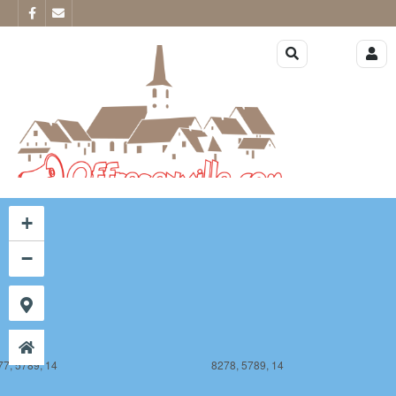
77, 5788, 14
8278, 5788, 14
+
−
77, 5789, 14
8278, 5789, 14