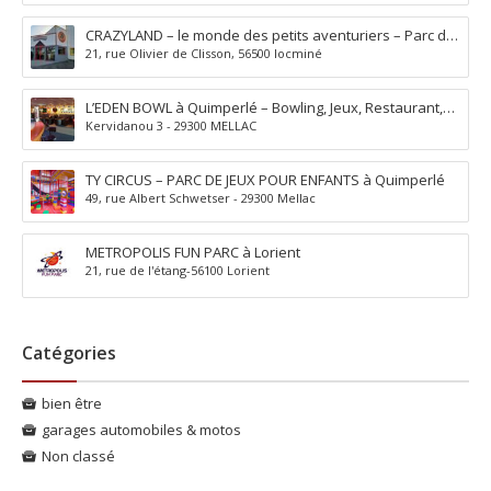
CRAZYLAND – le monde des petits aventuriers – Parc de
21, rue Olivier de Clisson, 56500 locminé
jeux à Locminé
L’EDEN BOWL à Quimperlé – Bowling, Jeux, Restaurant,
Kervidanou 3 - 29300 MELLAC
Bar, Pizzéria, Soirées musicales
TY CIRCUS – PARC DE JEUX POUR ENFANTS à Quimperlé
49, rue Albert Schwetser - 29300 Mellac
METROPOLIS FUN PARC à Lorient
21, rue de l'étang-56100 Lorient
Catégories
bien être
garages automobiles & motos
Non classé