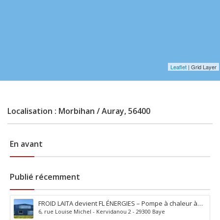
Leaflet
| Grid Layer
Localisation : Morbihan / Auray, 56400
En avant
Publié récemment
FROID LAITA devient FL ÉNERGIES – Pompe à chaleur à
6, rue Louise Michel - Kervidanou 2 - 29300 Baye
Baye