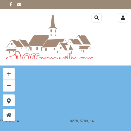
77, 5788, 14
8278, 5788, 14
+
−
77, 5789, 14
8278, 5789, 14