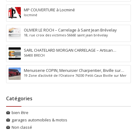
MP COUVERTURE à Locminé
locminé
OLIVIER LE ROCH – Carrelage à Saint Jean Brévelay
18, rue croix des victimes-56660 saint jean brévelay
SARL CHATELARD MORGAN CARRELAGE – Artisan
56400 BRECH
carreleur à Brec’h Auray
Menuiserie COPIN, Menuisier Charpentier, Biville sur
19 Zone d'activité de l'Oratoire 76330 Petit-Caux Biville sur Mer
Mer, Petit-Caux (76)
Catégories
bien être
garages automobiles & motos
Non classé