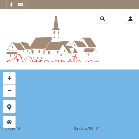
77, 5788, 14
8278, 5788, 14
+
−
77, 5789, 14
8278, 5789, 14