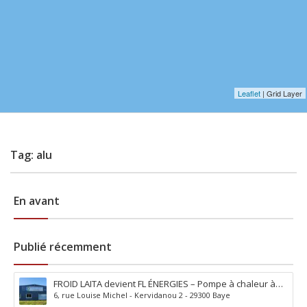
Leaflet
| Grid Layer
Tag: alu
En avant
Publié récemment
FROID LAITA devient FL ÉNERGIES – Pompe à chaleur à
6, rue Louise Michel - Kervidanou 2 - 29300 Baye
Baye