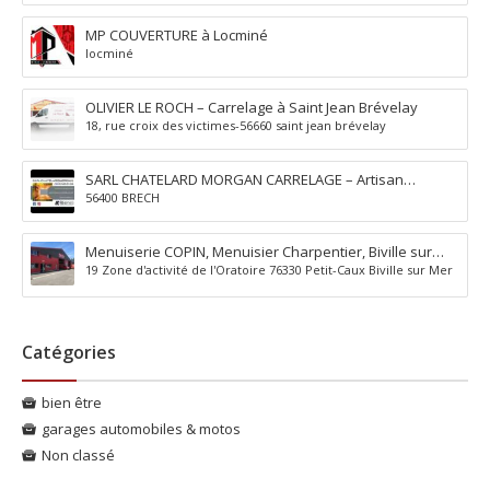
MP COUVERTURE à Locminé
locminé
OLIVIER LE ROCH – Carrelage à Saint Jean Brévelay
18, rue croix des victimes-56660 saint jean brévelay
SARL CHATELARD MORGAN CARRELAGE – Artisan
56400 BRECH
carreleur à Brec’h Auray
Menuiserie COPIN, Menuisier Charpentier, Biville sur
19 Zone d'activité de l'Oratoire 76330 Petit-Caux Biville sur Mer
Mer, Petit-Caux (76)
Catégories
bien être
garages automobiles & motos
Non classé