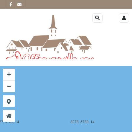
77, 5788, 14
8278, 5788, 14
+
−
77, 5789, 14
8278, 5789, 14