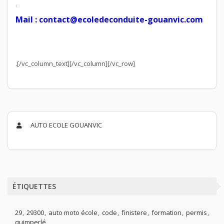
.
Mail : contact@ecoledeconduite-gouanvic.com
.[/vc_column_text][/vc_column][/vc_row]
AUTO ECOLE GOUANVIC
ÉTIQUETTES
29
29300
auto moto école
code
finistere
formation
permis
quimperlé