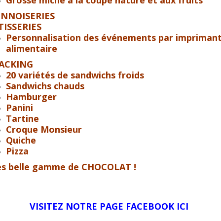
Grosse miche à la coupe nature et aux fruits
ENNOISERIES
TISSERIES
Personnalisation des événements par impriman
alimentaire
ACKING
20 variétés de sandwichs froids
Sandwichs chauds
Hamburger
Panini
Tartine
Croque Monsieur
Quiche
Pizza
ès belle gamme de CHOCOLAT !
VISITEZ NOTRE PAGE FACEBOOK ICI