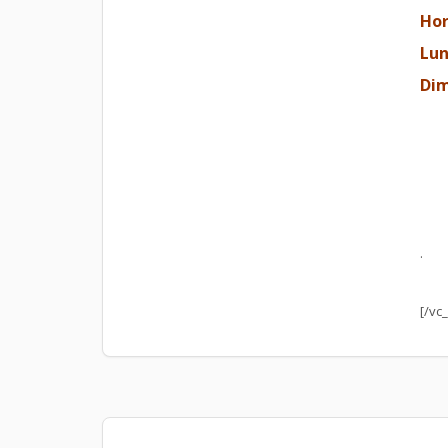
Hor
Lun
Dim
.
[/vc