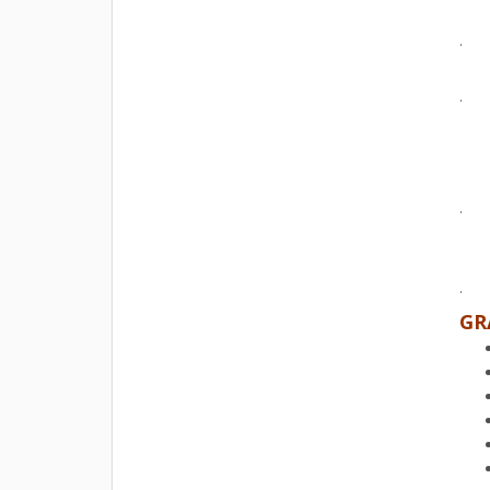
.
.
.
.
GR