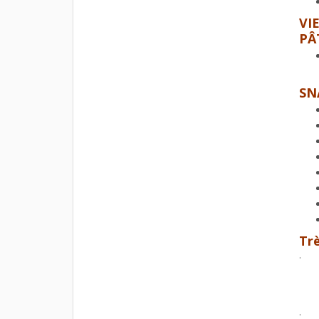
VI
PÂ
SN
Tr
.
.