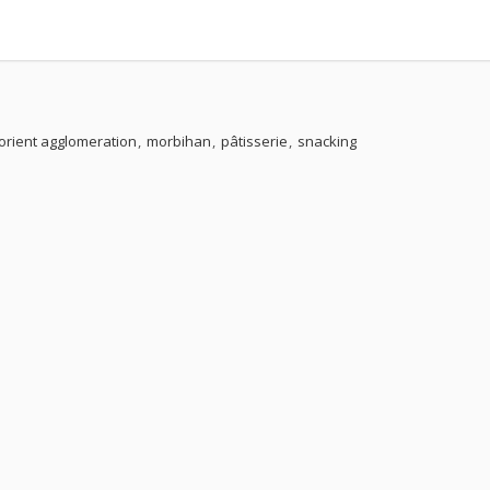
lorient agglomeration
morbihan
pâtisserie
snacking