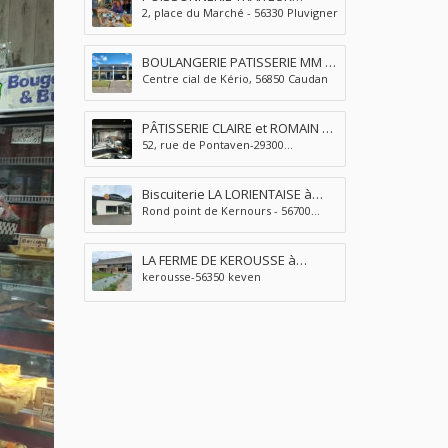
2, place du Marché - 56330 Pluvigner
GUILLAUME et MAËLIE à
Pluvigner
BOULANGERIE PATISSERIE MM à
Centre cial de Kério, 56850 Caudan
Caudan
PÂTISSERIE CLAIRE et ROMAIN à
52, rue de Pontaven-29300
Quimperlé
quimperle
Biscuiterie LA LORIENTAISE à
Rond point de Kernours - 56700
Kervignac
Kervignac
LA FERME DE KEROUSSE à
kerousse-56350 keven
Queven