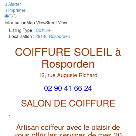
Alerter
Imprimer
Information
Map View
Street View
Listing Type :
Coiffure
Localisation :
29140 Rosporden
COIFFURE SOLEIL à
Rosporden
12, rue Auguste Richard
02 90 41 66 24
SALON DE COIFFURE
.
Artisan coiffeur avec le plaisir de
vous offrir les services de mes 30