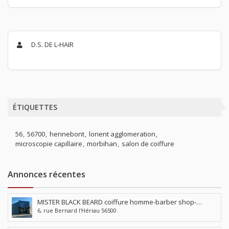
D.S. DE L-HAIR
ÉTIQUETTES
56
56700
hennebont
lorient agglomeration
microscopie capillaire
morbihan
salon de coiffure
Annonces récentes
MISTER BLACK BEARD coiffure homme-barber shop-
6, rue Bernard l'Hériau 56500
tatouage-piercing à Locminé