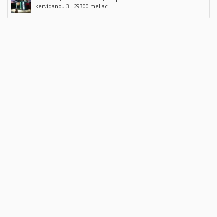
kervidanou 3 - 29300 mellac
© Copyright 2017 - 2023
Offresenville
- Tous droits réservés.
Réalisation :
PIXELAB