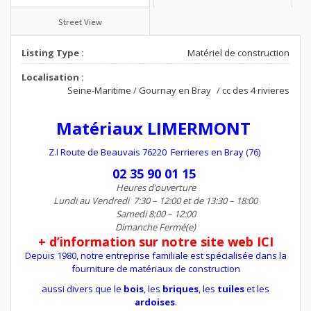
Street View
Listing Type :
Matériel de construction
Localisation :
Seine-Maritime
/
Gournay en Bray
/
cc des 4 rivieres
Matériaux LIMERMONT
Z.I Route de Beauvais 76220 Ferrieres en Bray (76)
02 35 90 01 15
Heures d’ouverture
Lundi au Vendredi
7:30
–
12:00 et de
13:30
–
18:00
Samedi
8:00
–
12:00
Dimanche Fermé(e)
+ d’information sur notre site web ICI
Depuis 1980, notre entreprise familiale est spécialisée dans la
fourniture de matériaux de construction
aussi divers que le
bois
, les
briques
, les
tuiles
et les
ardoises
.