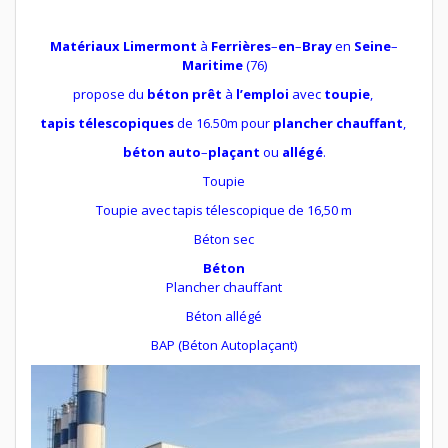
Matériaux Limermont
à
Ferrières
–
en
–
Bray
en
Seine
–
Maritime
(76)
propose du
béton prêt
à
l’emploi
avec
toupie
,
tapis télescopiques
de 16.50m pour
plancher chauffant
,
béton auto
–
plaçant
ou
allégé
.
Toupie
Toupie avec tapis télescopique de 16,50 m
Béton sec
Béton
Plancher chauffant
Béton allégé
BAP (Béton Autoplaçant)