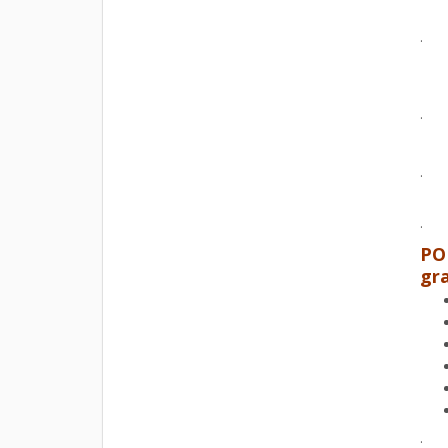
.
.
.
.
PO
gr
.