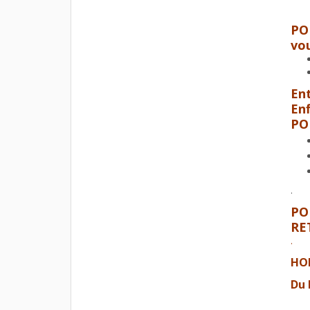
PO
vo
En
En
PO
.
PO
RE
.
HOR
Du 