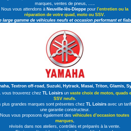
marques, ventes de pneus, …..
Nous vous attendons à
Neuville-lès-Dieppe
pour
l’entretien ou la
réparation de votre quad, moto ou SSV
.
 large gamme de véhicules neufs et occasion performant et fiab
aha, Textron off-road, Suzuki, Hytrack, Masai, Triton, Glamis, S
…
vous trouverez chez
TL Loisirs
un
vaste choix de motos, quads e
SSV neufs
.
s plus grandes marques sont présentes chez
TL Loisirs
avec un tarif
une garantie constructeur.
Nous vous proposons également des
véhicules d’occasion toutes
marques
,
révisés dans nos ateliers, contrôlés et préparés à la vente.