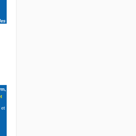
les
ym,
t
 et