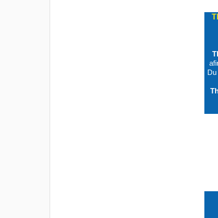
T
T
af
Du
Th