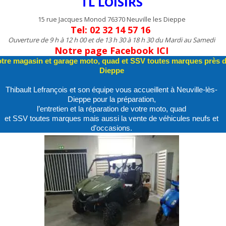
TL LOISIRS
15 rue Jacques Monod 76370 Neuville les Dieppe
Tel: 02 32 14 57 16
Ouverture de 9 h à 12 h 00 et de 13 h 30 à 18 h 30 du Mardi au Samedi
Notre page Facebook ICI
tre magasin et garage moto, quad et SSV toutes marques près 
Dieppe
Thibault Lefrançois et son équipe vous accueillent à Neuville-lès-
Dieppe pour la préparation,
l’entretien et la réparation de votre moto, quad
et SSV toutes marques mais aussi la vente de véhicules neufs et
d’occasions.