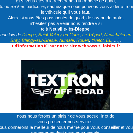
Et si vous êtes à la recherche d’un modèle de quad,
o ou SSV en particulier, sachez que nous pouvons vous aider à trou
le véhicule qu’il vous faut.
Alors, si vous êtes passionnés de quad, de ssv ou de moto,
n’hésitez pas à venir nous rendre visi
te à
Neuville-lès-Dieppe
(non loin de
Dieppe
,
Saint-Valery-en-Caux
,
Le Tréport
,
Neufchâtel-en-
Bray
,
Blangy-sur-Bresle
,
Aumale
,
Rouen
,
Yvetot
,
Eu
, …)
,
+ d’information ICI
sur notre site
web www.tl-loisirs.fr
nous nous ferons un plaisir de vous accueillir et de
vous présenter nos services.
ous donnerons le meilleur de nous même pour vous conseiller et vou
proposer ce dont vous avez besoin.