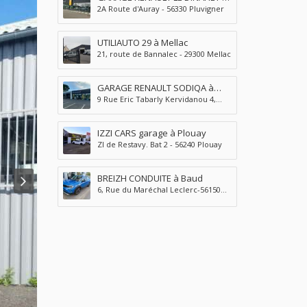
2A Route d'Auray - 56330 Pluvigner
Pluvigner
UTILIAUTO 29 à Mellac
21, route de Bannalec - 29300 Mellac
GARAGE RENAULT SODIQA à
9 Rue Eric Tabarly Kervidanou 4,
Quimperlé
29300 Quimperlé
IZZI CARS garage à Plouay
ZI de Restavy. Bat 2 - 56240 Plouay
BREIZH CONDUITE à Baud
6, Rue du Maréchal Leclerc-56150
Baud