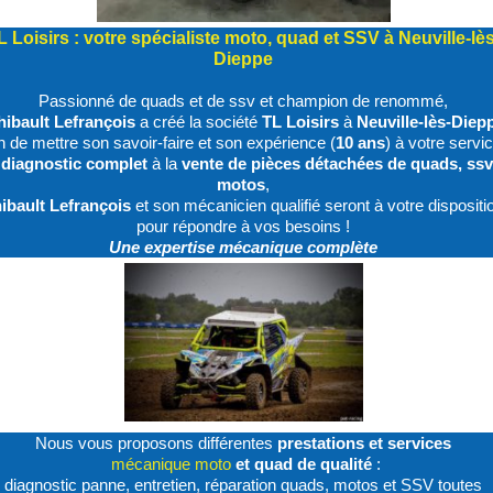
L Loisirs : votre spécialiste
moto
, quad et
SSV
à Neuville-lè
Dieppe
Passionné de quads et de ssv et champion de renommé,
hibault Lefrançois
a créé la société
TL Loisirs
à
Neuville-lès-Diep
in de mettre son savoir-faire et son expérience (
10 ans
) à votre servic
diagnostic complet
à la
vente de pièces détachées de quads, ssv
motos
,
ibault Lefrançois
et son mécanicien qualifié seront à votre dispositi
pour répondre à vos besoins !
Une expertise mécani
que complète
Nous vous proposons différentes
prestations et services
mécanique moto
et quad de qualité
:
diagnostic panne, entretien, réparation quads, motos et SSV toutes